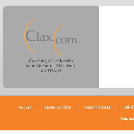
Accueil
|
Xavier Van Oost
|
Coaching TDAH
|
Bénéf
Nos act